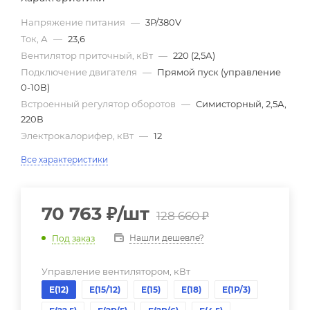
Напряжение питания
—
3P/380V
Ток, А
—
23,6
Вентилятор приточный, кВт
—
220 (2,5А)
Подключение двигателя
—
Прямой пуск (управление
0-10В)
Встроенный регулятор оборотов
—
Симисторный, 2,5А,
220В
Электрокалорифер, кВт
—
12
Все характеристики
70 763
₽
/шт
128 660
₽
Нашли дешевле?
Под заказ
Управление вентилятором, кВт
Е(12)
Е(15/12)
Е(15)
Е(18)
Е(1Р/3)