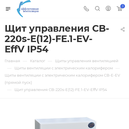
0
Щит управления CB-
220s-E(12)-FE.1-EV-
EffV IP54
—
—
Главная
Каталог
Щиты управления вентиляцией
—
—
Щиты вентиляции с электрическим калорифером
Щиты вентиляции с электрическим калорифером CB-E-EV
(прямой пуск)
—
Щит управления CB-220s-E(12)-FE.1-EV-EffV IP54